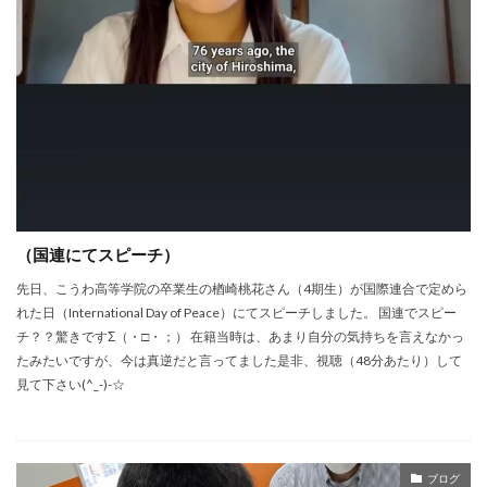
（国連にてスピーチ）
先日、こうわ高等学院の卒業生の楢崎桃花さん（4期生）が国際連合で定めら
れた日（International Day of Peace）にてスピーチしました。 国連でスピー
チ？？驚きですΣ（・□・；） 在籍当時は、あまり自分の気持ちを言えなかっ
たみたいですが、今は真逆だと言ってました是非、視聴（48分あたり）して
見て下さい(^_-)-☆
ブログ