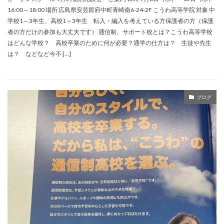
16:00～18:00 場所 広島県安芸郡府中町青崎南6-24-2F こうわ高等学院 対象 中
学校1～3年生、高校1～3年生 転入・編入を考えている方保護者の方（保護
者の方だけの参加も大丈夫です） 通信制、サポート校とは？こうわ高等学校
はどんな学校？ 高校卒業のために何が必要？通学の仕方は？ 生徒や先生
は？ などなど今不 […]
ブログ