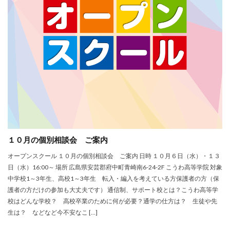
１０月の個別相談会 ご案内
オープンスクール １０月の個別相談会 ご案内 日時 １０月６日（水）・１３
日（水）16:00～ 場所 広島県安芸郡府中町青崎南6-24-2F こうわ高等学院 対象
中学校1～3年生、高校1～3年生 転入・編入を考えている方保護者の方（保
護者の方だけの参加も大丈夫です） 通信制、サポート校とは？こうわ高等学
校はどんな学校？ 高校卒業のために何が必要？通学の仕方は？ 生徒や先
生は？ などなど今不安なこ […]