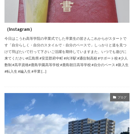
（Instagram）
今日はこうわ高等学院の卒業式でした卒業生の皆さんこれからがスタートで
す️「自分らしく・自分のスタイルで・自分のペースで」しっかりと道を見つ
けて羽ばたいて行って下さい️️ご活躍を期待していますまた、いつでも遊びに
来てください#広島県 #安芸郡府中町 #向洋駅 #通信制高校 #サポート校 #少人
数制 #高卒資格#鹿島学園高等学校 #鹿島朝日高等学校 #自分のペース #新入生
#転入生 #編入生 #卒業 […]
ブログ