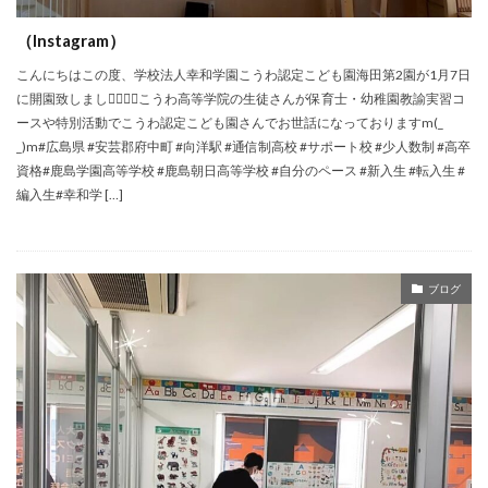
（Instagram）
こんにちは️この度、学校法人幸和学園こうわ認定こども園海田第2園が1月7日
に開園致しました🏻🏻🏻こうわ高等学院の生徒さんが保育士・幼稚園教諭実習コ
ースや特別活動でこうわ認定こども園さんでお世話になっておりますm(_
_)m#広島県 #安芸郡府中町 #向洋駅 #通信制高校 #サポート校 #少人数制 #高卒
資格#鹿島学園高等学校 #鹿島朝日高等学校 #自分のペース #新入生 #転入生 #
編入生#幸和学 […]
ブログ