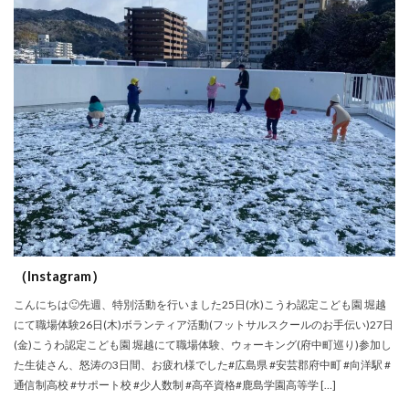
（Instagram）
こんにちは🙂先週、特別活動を行いました⁡⁡25日(水)こうわ認定こども園 堀越⁡
にて職場体験⁡26日(木)ボランティア活動⁡(フットサルスクールのお手伝い)⁡27日
(金)こうわ認定こども園 堀越にて職場体験⁡、ウォーキング(府中町巡り)⁡⁡参加し
た生徒さん、怒涛の3日間、お疲れ様でした⁡⁡⁡⁡⁡⁡#広島県 #安芸郡府中町 #向洋駅 #
通信制高校 #サポート校 #少人数制 #高卒資格#鹿島学園高等学 […]