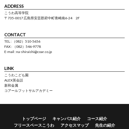
ADDRESS
こうわ高等学院
〒735-0017 広島県安芸郡府中町青崎南6-24 2F
CONTACT
TEL : （082）510-5656
FAX : （082）546-9778
E-mail : na-shiraishi@coar.co.jp
LINK
こうわこども園
ALEX英会話
新和金属
コアールフットサルアカデミー
トップページ
キャンパス紹介
コース紹介
フリースペースこうわ
アクセスマップ
先生の紹介