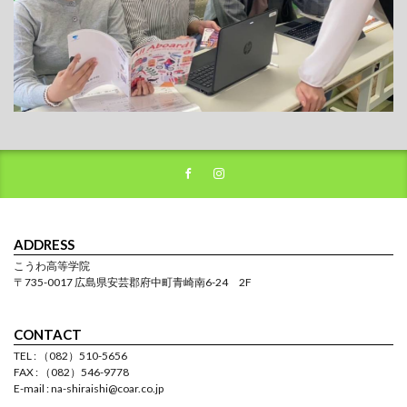
ADDRESS
こうわ高等学院
〒735-0017 広島県安芸郡府中町青崎南6-24 2F
CONTACT
TEL : （082）510-5656
FAX : （082）546-9778
E-mail : na-shiraishi@coar.co.jp