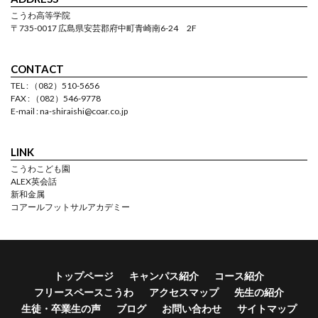
こうわ高等学院
〒735-0017 広島県安芸郡府中町青崎南6-24 2F
CONTACT
TEL : （082）510-5656
FAX : （082）546-9778
E-mail : na-shiraishi@coar.co.jp
LINK
こうわこども園
ALEX英会話
新和金属
コアールフットサルアカデミー
トップページ
キャンパス紹介
コース紹介
フリースペースこうわ
アクセスマップ
先生の紹介
生徒・卒業生の声
ブログ
お問い合わせ
サイトマップ