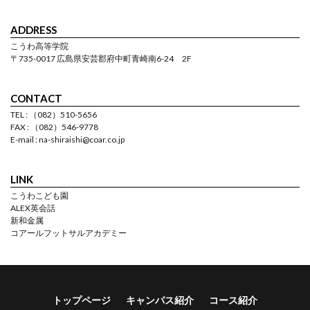
ADDRESS
こうわ高等学院
〒735-0017 広島県安芸郡府中町青崎南6-24 2F
CONTACT
TEL : （082）510-5656
FAX : （082）546-9778
E-mail : na-shiraishi@coar.co.jp
LINK
こうわこども園
ALEX英会話
新和金属
コアールフットサルアカデミー
トップページ
キャンパス紹介
コース紹介