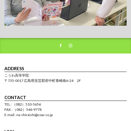
ADDRESS
こうわ高等学院
〒735-0017 広島県安芸郡府中町青崎南6-24 2F
CONTACT
TEL : （082）510-5656
FAX : （082）546-9778
E-mail : na-shiraishi@coar.co.jp