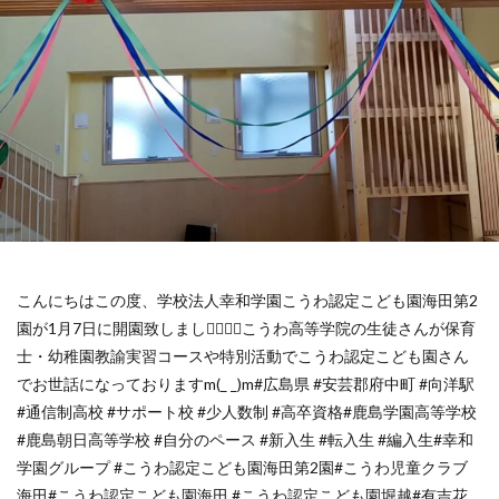
こんにちは️この度、学校法人幸和学園こうわ認定こども園海田第2
園が1月7日に開園致しました🏻🏻🏻こうわ高等学院の生徒さんが保育
士・幼稚園教諭実習コースや特別活動でこうわ認定こども園さん
でお世話になっておりますm(_ _)m#広島県 #安芸郡府中町 #向洋駅
#通信制高校 #サポート校 #少人数制 #高卒資格#鹿島学園高等学校
#鹿島朝日高等学校 #自分のペース #新入生 #転入生 #編入生#幸和
学園グループ #こうわ認定こども園海田第2園#こうわ児童クラブ
海田#こうわ認定こども園海田 #こうわ認定こども園堀越#有吉花